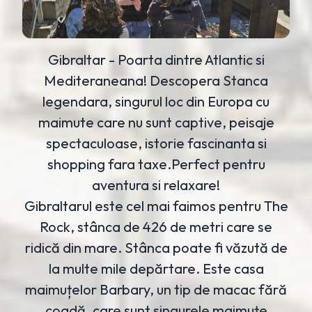
Gibraltar - Poarta dintre Atlantic si
Mediteraneana! Descopera Stanca
legendara, singurul loc din Europa cu
maimute care nu sunt captive, peisaje
spectaculoase, istorie fascinanta si
shopping fara taxe.Perfect pentru
aventura si relaxare!
Gibraltarul este cel mai faimos pentru The
Rock, stânca de 426 de metri care se
ridică din mare. Stânca poate fi văzută de
la multe mile depărtare. Este casa
maimuțelor Barbary, un tip de macac fără
coadă, care sunt singurele maimuțe