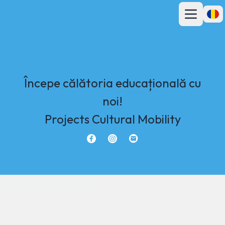
Deschideți m
Desch
Începe călătoria educațională cu
noi!
Projects Cultural Mobility