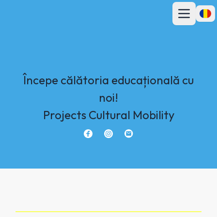
Deschideți m
Desch
Începe călătoria educațională cu
noi!
Projects Cultural Mobility