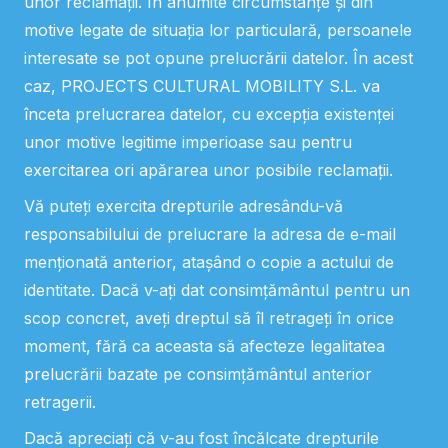
unor reclamații. În anumite circumstanțe și din
motive legate de situația lor particulară, persoanele
interesate se pot opune prelucrării datelor. În acest
caz, PROJECTS CULTURAL MOBILITY S.L. va
înceta prelucrarea datelor, cu excepția existenței
unor motive legitime imperioase sau pentru
exercitarea ori apărarea unor posibile reclamații.
Vă puteți exercita drepturile adresându-vă
responsabilului de prelucrare la adresa de e-mail
menționată anterior, atașând o copie a actului de
identitate. Dacă v-ați dat consimțământul pentru un
scop concret, aveți dreptul să îl retrageți în orice
moment, fără ca aceasta să afecteze legalitatea
prelucrării bazate pe consimțământul anterior
retragerii.
Dacă apreciați că v-au fost încălcate drepturile