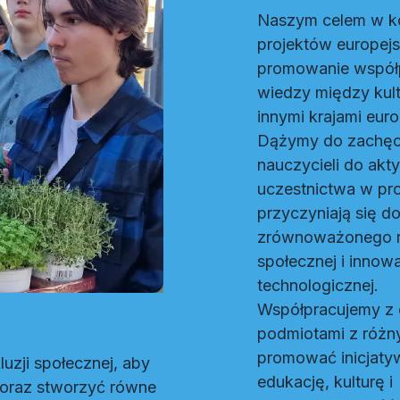
Naszym celem w k
projektów europejs
promowanie współ
wiedzy między kult
innymi krajami euro
Dążymy do zachęca
nauczycieli do ak
uczestnictwa w pro
przyczyniają się d
zrównoważonego ro
społecznej i innowa
technologicznej.
Współpracujemy z o
podmiotami z różn
promować inicjaty
uzji społecznej, aby
edukację, kulturę i
oraz stworzyć równe