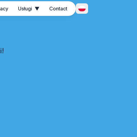
racy
Usługi
▼
Contact
Przełącznik języka
i!