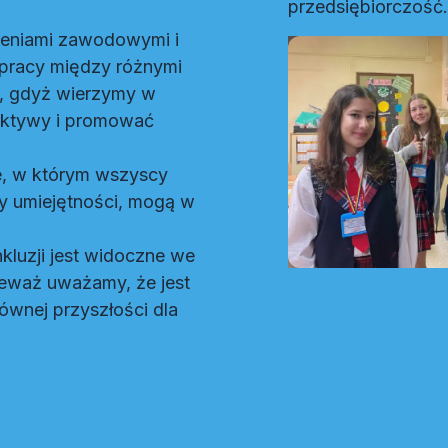
przedsiębiorczość.
czeniami zawodowymi i
łpracy między różnymi
em, gdyż wierzymy w
ektywy i promować
e, w którym wszyscy
zy umiejętności, mogą w
kluzji jest widoczne we
ieważ uważamy, że jest
ównej przyszłości dla