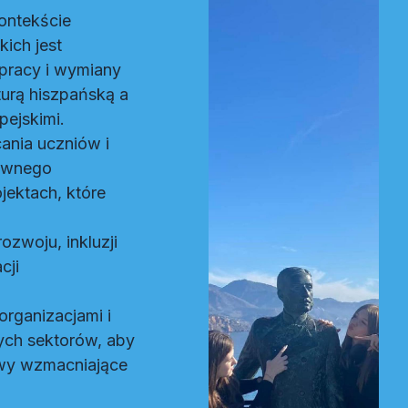
ontekście
kich jest
pracy i wymiany
urą hiszpańską a
pejskimi.
nia uczniów i
tywnego
jektach, które
o
zwoju, inkluzji
cji
rganizacjami i
ych sektorów, aby
wy wzmacniające