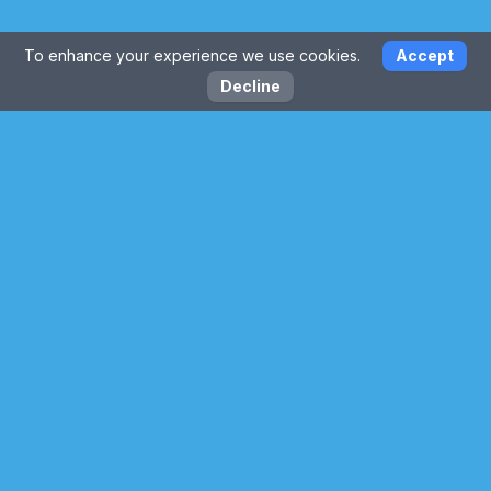
To enhance your experience we use cookies.
Accept
Decline
Voci dai nostri amici e
collaboratori
Scopri come Cultural Mobility ha influenzato
insegnanti e istituzioni in tutta Europa.