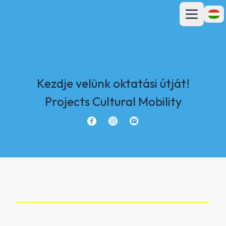
Főmenü megn
Nyelv
Kezdje velünk oktatási útját!
Projects Cultural Mobility