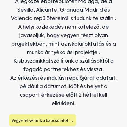
A legközelebbi repülőtér Malaga, de a
Sevilla, Alicante, Granada Madrid és
Valencia repülőtereiről is tudunk felszállni.
A helyi közlekedés nem kötelező, de
javasoljuk, hogy vegyen részt olyan
projektekben, mint az iskolai oktatás és a
munka árnyékolási projektjei.
Kisbuszainkkal szállítunk a szállásoktól a
fogadó partnerekhez és vissza.
Az érkezési és indulási repülőjárat adatait,
például a dátumot, időt és helyet a
csoport érkezése előtt 2 héttel kell
elküldeni.
Vegye fel velünk a kapcsolatot →