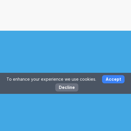
To enhance your experience we use cookies.
Accept
Decline
Lépjen kapcsolatba velünk: