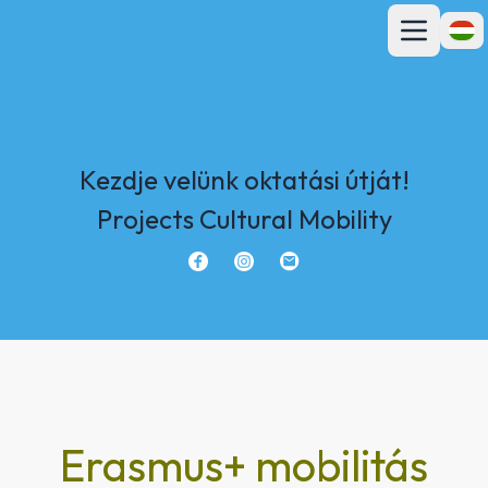
Főmenü megn
Nyelv
Kezdje velünk oktatási útját!
Projects Cultural Mobility
Erasmus+ mobilitás