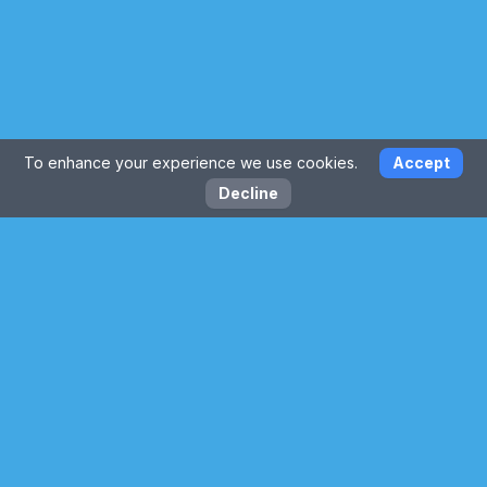
To enhance your experience we use cookies.
Accept
Decline
Contáctanos:
© 2026 Projects Cultural Mobility
Hub of Research & Educational Training
Aviso legal
Política de privacidad
Powered by
webmangos.com