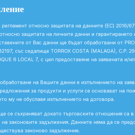
мление
 регламент относно защитата на данните (ЕС) 2016/67
 относно защитата на личните данни и гарантирането
ставените от Вас данни ще бъдат обработвани от P
982197, със седалище TORROX COSTA (MALAGA), C.P. 
UE 6 LOCAL 7, с цел предоставяне на заявената и/ил
обработване на Вашите данни е изпълнението на заяв
предложения за продукти и услуги се основават на по
ето му не обуславя изпълнението на договора.
е се съхраняват докато търговските отношения са в 
 на законовите задължения. Данните няма да се пред
ъществува законово задължение.