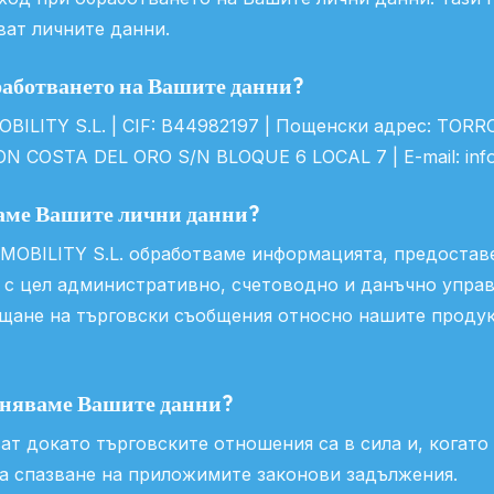
ват личните данни.
бработването на Вашите данни?
ILITY S.L. | CIF: B44982197 | Пощенски адрес: TOR
N COSTA DEL ORO S/N BLOQUE 6 LOCAL 7 | E-mail: info@
ваме Вашите лични данни?
OBILITY S.L. обработваме информацията, предостав
 с цел административно, счетоводно и данъчно управ
ращане на търговски съобщения относно нашите продукт
аняваме Вашите данни?
ат докато търговските отношения са в сила и, когато
а спазване на приложимите законови задължения.