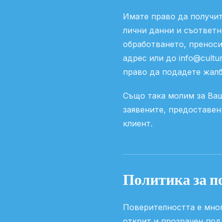
Имате право да получи
лични данни и съответн
обработването, преноси
адрес или до info@cultu
право да подадете жалба
Също така молим за Ваш
заявените, предоставен
клиент.
Политика за п
Поверителността е мно
открит и прозрачен под