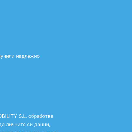
лучили надлежно
ILITY S.L. обработва
до личните си данни,