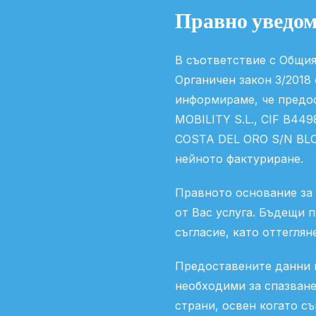
Правно уведо
В съответствие с Общия
Органичен закон 3/2018
информираме, че предо
MOBILITY S.L., CIF B44
COSTA DEL ORO S/N BLOQ
нейното фактуриране.
Правното основание за 
от Вас услуга. Бъдещи 
съгласие, като оттеглян
Предоставените данни щ
необходими за спазване
страни, освен когато с