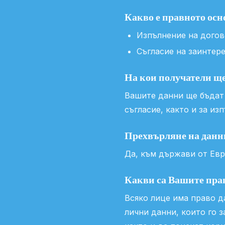
Какво е правното осн
Изпълнение на догово
Съгласие на заинтер
На кои получатели щ
Вашите данни ще бъдат 
съгласие, както и за из
Прехвърляне на данн
Да, към държави от Евр
Какви са Вашите прав
Всяко лице има право 
лични данни, които го 