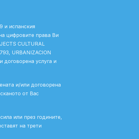
9 и испанския
 на цифровите права Ви
ROJECTS CULTURAL
29793, URBANIZACION
и договорена услуга и
ената и/или договорена
исканото от Вас
сила или през годините,
оставят на трети