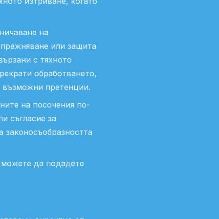
хното изтриване, когато
ничаване на
 упражняване или защита
вързани с тяхното
рекрати обработването,
а възможни претенции.
ните на посочения по-
ли съгласие за
га законосъобразността
, можете да подадете