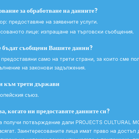
ование за обработване на данните?
р: предоставяне на заявените услуги.
есованото лице: изпращане на търговски съобщения.
е бъдат съобщени Вашите данни?
предоставяни само на трети страни, за които сме по
пълнение на законови задължения.
и към трети държави
опейския съюз.
а, когато ни предоставяте данните си?
да получи потвърждение дали PROJECTS CULTURAL MOB
засягат. Заинтересованите лица имат право на достъп 