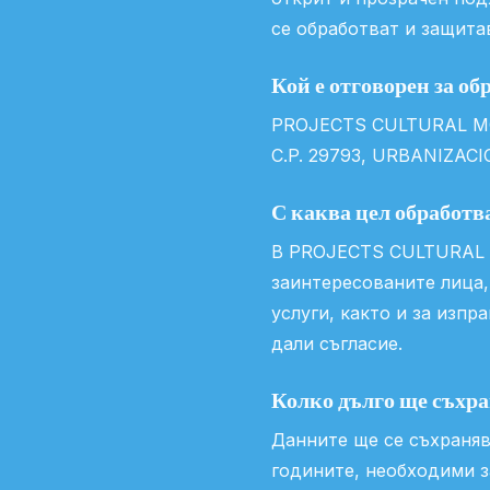
се обработват и защита
Кой е отговорен за о
PROJECTS CULTURAL MOB
C.P. 29793, URBANIZACIO
С каква цел обработ
В PROJECTS CULTURAL M
заинтересованите лица,
услуги, както и за изп
дали съгласие.
Колко дълго ще съхр
Данните ще се съхраняв
годините, необходими з