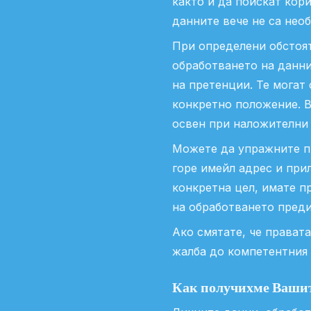
както и да поискат кор
данните вече не са необ
При определени обстоят
обработването на данни
на претенции. Те могат
конкретно положение. 
освен при наложителни 
Можете да упражните пр
горе имейл адрес и при
конкретна цел, имате пр
на обработването преди
Ако смятате, че прават
жалба до компетентния 
Как получихме Ваши