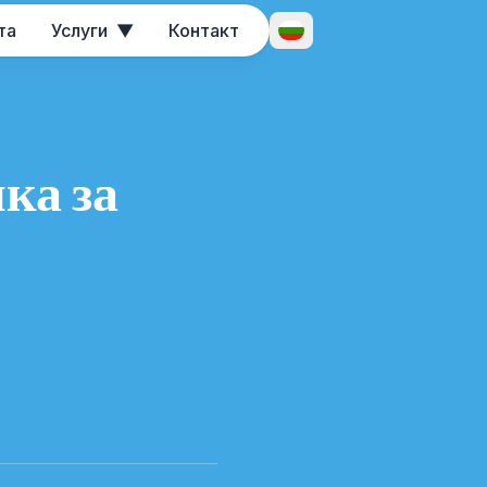
та
Услуги
▼
Контакт
Отвори превключвателя на
ка за