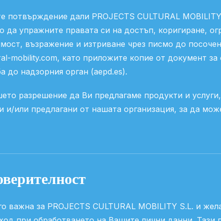
те потвърждение дали PROJECTS CULTURAL MOBILITY 
о да упражните правата си на достъп, коригиране, ог
мост, възражение и изтриване чрез писмо до посоче
ral-mobility.com, като приложите копие от документ за
 до надзорния орган (aepd.es).
ето разрешение да Ви предлагаме продукти и услуги,
и и/или предлагани от нашата организация, за да мож
оверителност
го важна за PROJECTS CULTURAL MOBILITY S.L. и же
ход при обработването на Вашите лични данни. Тази 