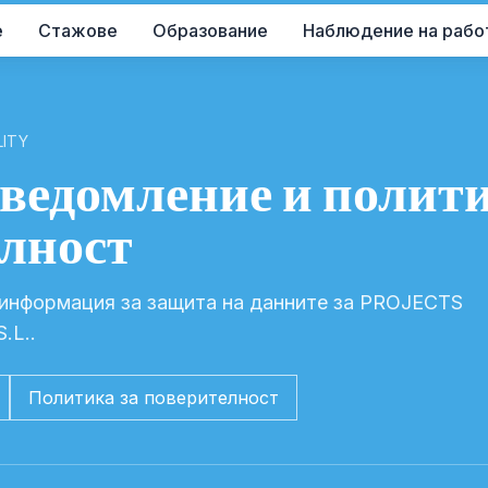
е
Стажове
Образование
Наблюдение на рабо
LITY
ведомление и полити
лност
информация за защита на данните за PROJECTS
.L..
Политика за поверителност